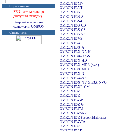
OMRON E3MV
Справочники:
OMRON E3NT
ZEN - автоматизация
OMRON E3S
доступная каждому!
OMRON E3S-A
OMRON E3S-C
Энергосберегающие
OMRON E3S-CD
технологии OMRON
OMRON E3S-GS
Статистика:
OMRON E3S-VS
OMRON E3V3
OMRON E3X
OMRON E3X-A
OMRON E3X-DA-N
OMRON E3X-DA-S
OMRON E3X-HD
OMRON E3X-MDA (
рус.)
OMRON E3X-MDA
OMRON E3X-N
OMRON E3X-NA
OMRON E3X-NV & E3X-NVG
OMRON E3XR-GM
OMRON E3Z
OMRON E3Z
OMRON E3Z-B
OMRON E3Z-G
OMRON E3ZM
OMRON E3ZM-V
OMRON E3Z Prevent Maintance
OMRON E3Z-TA
OMRON E32
OMRON E32T