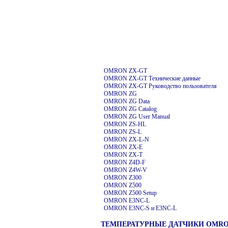
OMRON ZX-GT
OMRON ZX-GT Технические данные
OMRON ZX-GT
Руководство пользователя
OMRON ZG
OMRON ZG Data
OMRON ZG Catalog
OMRON ZG User Manual
OMRON ZS-HL
OMRON ZS-L
OMRON ZX-L-N
OMRON ZX-E
OMRON ZX-T
OMRON Z4D-F
OMRON Z4W-V
OMRON Z300
OMRON Z500
OMRON Z500 Setup
OMRON E3NC-L
OMRON E3NC-S и E3NC-L
ТЕМПЕРАТУРНЫЕ ДАТЧИКИ OMRO