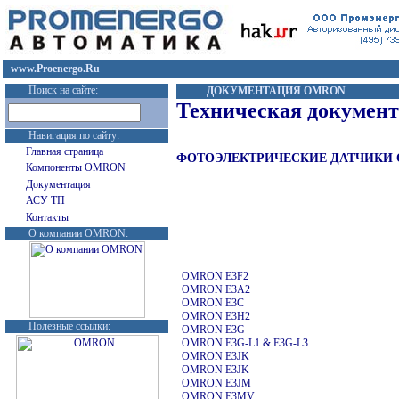
www.Proenergo.Ru
Поиск на сайте:
ДОКУМЕНТАЦИЯ
OMRON
Техническая докумен
Навигация по сайту:
Главная страница
ФОТОЭЛЕКТРИЧЕСКИЕ ДАТЧИКИ
Компоненты OMRON
Документация
АСУ ТП
Контакты
О компании OMRON:
OMRON E3F2
OMRON E3A2
OMRON E3C
OMRON E3H2
Полезные ссылки:
OMRON E3G
OMRON E3G-L1 & E3G-L3
OMRON E3JK
OMRON E3JK
OMRON E3JM
OMRON E3MV