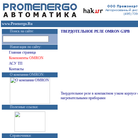
www.Proenergo.Ru
Поиск на сайте:
ТВЕРДОТЕЛЬНОЕ РЕЛЕ
OMRON G3PB
Навигация по сайту:
Главная страница
Компоненты OMRON
АСУ ТП
Контакты
О компании OMRON:
Твердотельное реле в компактном узком корпусе 
нагревательными приборами
Полезные ссылки:
Справочники: