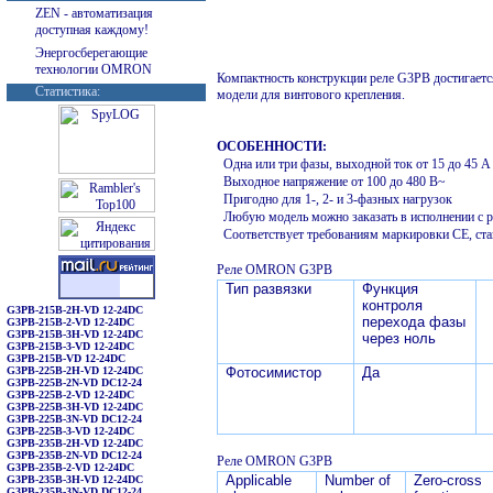
ZEN - автоматизация
доступная каждому!
Энергосберегающие
технологии OMRON
Компактность конструкции реле G3PB достигает
Статистика:
модели для винтового крепления.
ОСОБЕННОСТИ:
Одна или три фазы, выходной ток от 15 до 45 A
Выходное напряжение от 100 до 480 В~
Пригодно для 1-, 2- и 3-фазных нагрузок
Любую модель можно заказать в исполнении с р
Соответствует требованиям маркировки CE, ст
Реле
OMRON
G3PB
Тип развязки
Функция
контроля
G3PB-215B-2H-VD 12-24DC
перехода фазы
G3PB-215B-2-VD 12-24DC
G3PB-215B-3H-VD 12-24DC
через ноль
G3PB-215B-3-VD 12-24DC
G3PB-215B-VD 12-24DC
G3PB-225B-2H-VD 12-24DC
Фотосимистор
Да
G3PB-225B-2N-VD DC12-24
G3PB-225B-2-VD 12-24DC
G3PB-225B-3H-VD 12-24DC
G3PB-225B-3N-VD DC12-24
G3PB-225B-3-VD 12-24DC
G3PB-235B-2H-VD 12-24DC
G3PB-235B-2N-VD DC12-24
Реле
OMRON G3PB
G3PB-235B-2-VD 12-24DC
Applicable
Number of
Zero-cross
G3PB-235B-3H-VD 12-24DC
G3PB-235B-3N-VD DC12-24