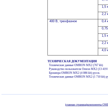
1,5 
2,2 
400 В, трехфазное
0,4 
0,75
1,5 
2,2 
4,0 
ТЕХНИЧЕСКАЯ ДОКУМЕНТАЦИЯ
Технические данные
OMRON MX2 (767 kb)
Руководство пользователя
Omron MX2
(
13
419
Брошюра OMRON MX2 (4 086 kb) русск.
Технические данные OMRON MX2 (1 710 kb) ру
главная страница
компоненты O
|
|