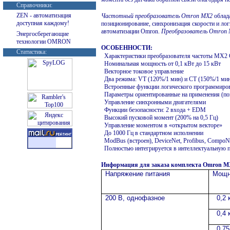
Справочники:
ZEN - автоматизация
Частотный преобразователь
Omron
MX2
облада
доступная каждому!
позиционирование, синхронизация скорости и ло
автоматизации Omron.
Преобразователь
Omron
Энергосберегающие
технологии OMRON
ОСОБЕННОСТИ:
Статистика:
Характеристики преобразователя частоты MX2
Номинальная мощность от 0,1 кВт до 15 кВт
Векторное токовое управление
Два режима: VT (120%/1 мин) и CT (150%/1 ми
Встроенные функции логического программиро
Параметры ориентированные на применения (по
Управление синхронными двигателями
Функции безопасности: 2 входа + EDM
Высокий пусковой момент (200% на 0,5 Гц)
Управление моментом в «открытом векторе»
До 1000 Гц в стандартном исполнении
ModBus (встроен), DeviceNet, Profibus, CompoN
Полностью интегрируется в интеллектуальную 
Информация для заказа комплекта Omron MX
Напряжение питания
Мощн
200 В, однофазное
0,2 
0,4 
0,75