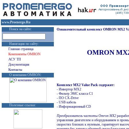
www.Proenergo.Ru
Поиск на сайте:
Ознакомительный комплект OMRON MX2 Val
Навигация по сайту:
Главная страница
OMRON MX2 
Компоненты OMRON
АСУ ТП
Документация
Контакты
О компании OMRON:
Комплект MX2 Value Pack содержит:
-
Инвертор MX2
-
Фильтр ЭМС класса C1
-
ПО CX-Drive
-
USB кабель
Полезные ссылки:
-
Информационный CD
Преобразователь частоты
Omron
MX2
разработ
управления двигателем и оборудованием в пром
скоростях близких к нулевым, гарантирует высо
момента без датчика обратной связи благодаря 